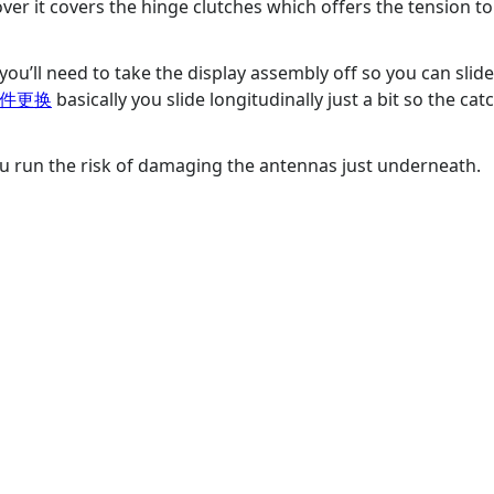
over it covers the hinge clutches which offers the tension to 
you’ll need to take the display assembly off so you can slid
器组件更换
basically you slide longitudinally just a bit so the ca
ou run the risk of damaging the antennas just underneath.