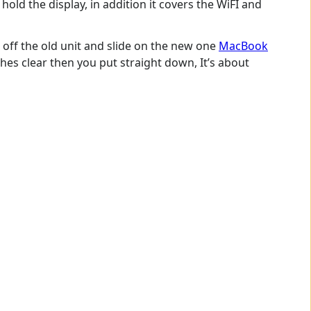
hold the display, in addition it covers the WiFI and
e off the old unit and slide on the new one
MacBook
tches clear then you put straight down, It’s about