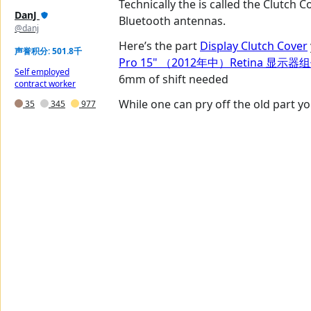
Technically the is called the Clutch C
DanJ
Bluetooth antennas.
@danj
Here’s the part
Display Clutch Cover
声誉积分: 501.8千
Pro 15" （2012年中）Retina 显示
Self employed
6mm of shift needed
contract worker
While one can pry off the old part y
35
345
977