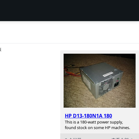
项
HP D13-180N1A 180
This is a 180-watt power supply,
found stock on some HP machines.