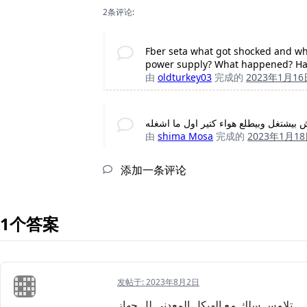
2条评论:
Fber seta what got shocked and wh
power supply? What happened? Hav
由
oldturkey03
完成的
2023年1月16
 بيشتغل وبيطلع هواء كتير اول ما اشغله
由
shima Mosa
完成的
2023年1月1
添加一条评论
1个答案
发帖于:
2023年8月2日
تلامس سلك مع الهيكل المعدني لل جهاز