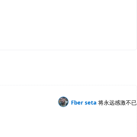
Fber seta
将永远感激不已