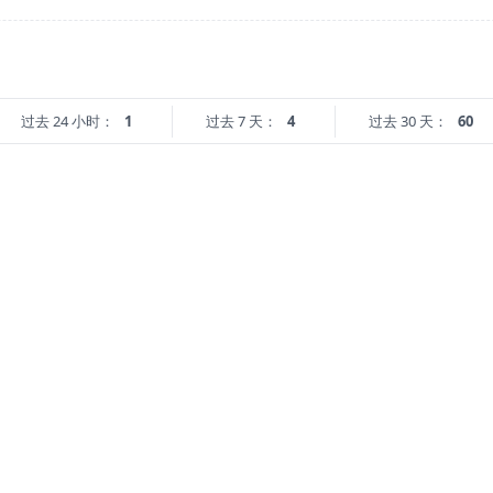
过去 24 小时：
1
过去 7 天：
4
过去 30 天：
60