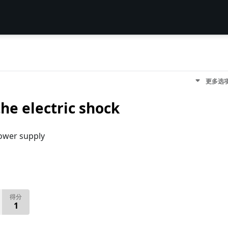
更多选
the electric shock
power supply
得分
1