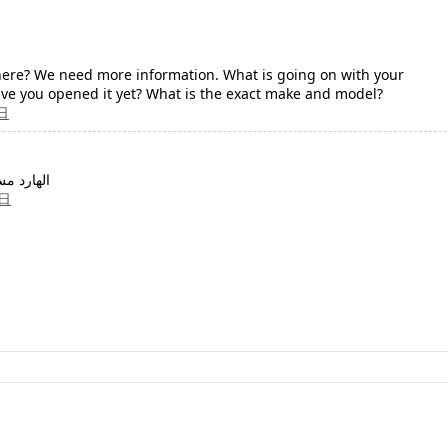
ere? We need more information. What is going on with your
e you opened it yet? What is the exact make and model?
日
الهارد مش
8日