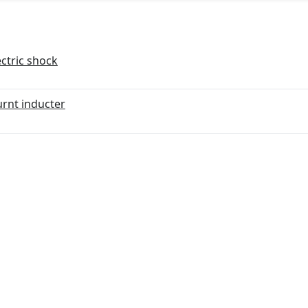
ectric shock
rnt inducter