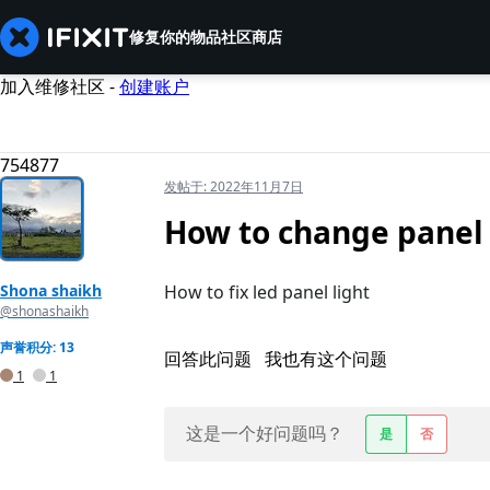
修复你的物品
社区
商店
加入维修社区 -
创建账户
754877
发帖于:
2022年11月7日
How to change panel 
Shona shaikh
How to fix led panel light
@shonashaikh
声誉积分: 13
回答此问题
我也有这个问题
1
1
这是一个好问题吗？
是
否