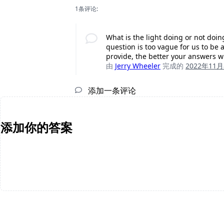
1条评论:
What is the light doing or not do
question is too vague for us to be
provide, the better your answers wi
由
Jerry Wheeler
完成的
2022年11
添加一条评论
添加你的答案