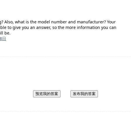
ing? Also, what is the model number and manufacturer? Your
 able to give you an answer, so the more information you can
ll be.
月8日
预览我的答案
发布我的答案