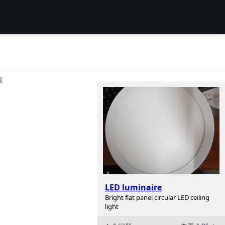
项
LED luminaire
Bright flat panel circular LED ceiling
light