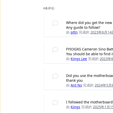
4条评论:
Where did you get the new 
Any guide to follow?
由
pttn
完成的
2023年6月14
FYIOGXG Cameron Sino Batte
You should be able to find 
由
Kings Lee
完成的
2023年
Did you use the motherboar
thank you
由
Ant Ns
完成的
2024年5月
I followed the motherboard
由
Kings
完成的
2025年1月1