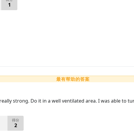
1
最有帮助的答案
ally strong. Do it in a well ventilated area. I was able to tu
得分
2