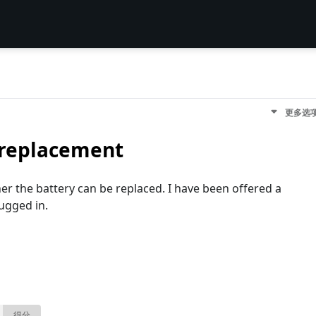
更多选
 replacement
her the battery can be replaced. I have been offered a
ugged in.
得分