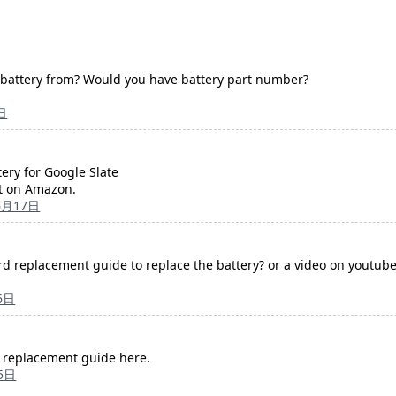
battery from? Would you have battery part number?
日
ry for Google Slate
it on Amazon.
6月17日
d replacement guide to replace the battery? or a video on youtube.
6日
 replacement guide here.
5日