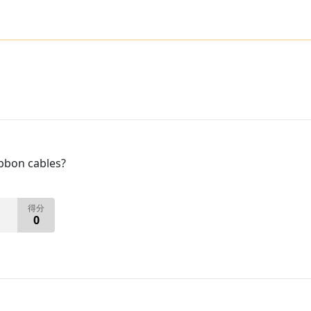
ibbon cables?
得分
0