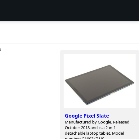
项
Google Pixel Slate
Manufactured by Google. Released
October 2018 and is a 2-in-1
detachable laptop tablet. Model
number: GA00347-US