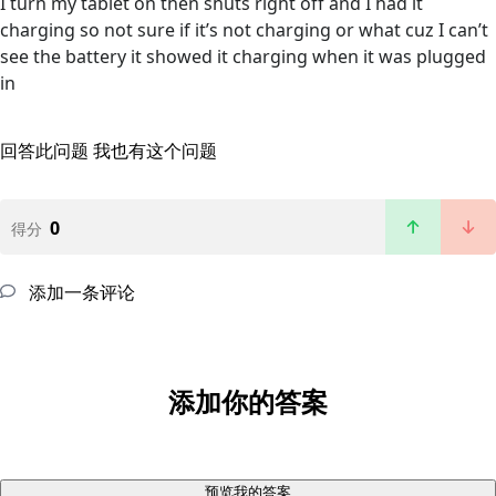
I turn my tablet on then shuts right off and I had it
charging so not sure if it’s not charging or what cuz I can’t
see the battery it showed it charging when it was plugged
in
回答此问题
我也有这个问题
0
得分
添加一条评论
添加你的答案
预览我的答案