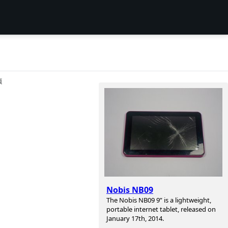
项
Nobis NB09
The Nobis NB09 9” is a lightweight,
portable internet tablet, released on
January 17th, 2014.