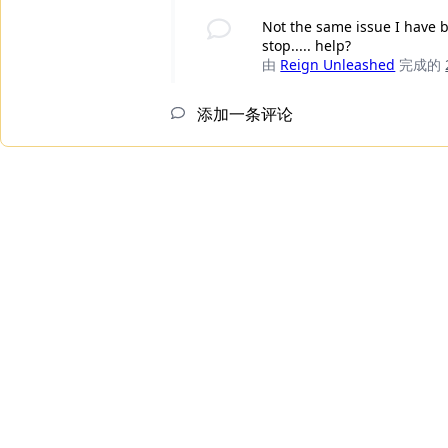
Not the same issue I have b
stop..... help?
由
Reign Unleashed
完成的
添加一条评论