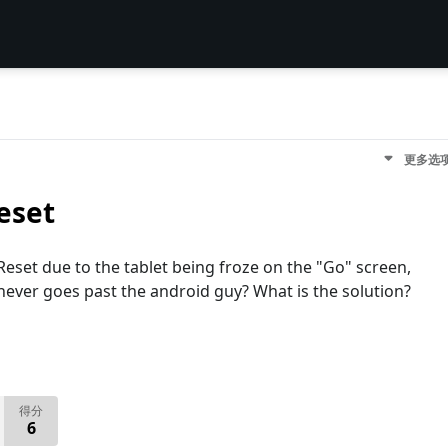
更多选
eset
eset due to the tablet being froze on the "Go" screen,
never goes past the android guy? What is the solution?
得分
6