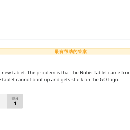
最有帮助的答案
 new tablet. The problem is that the Nobis Tablet came from 
e tablet cannot boot up and gets stuck on the GO logo.
得分
1