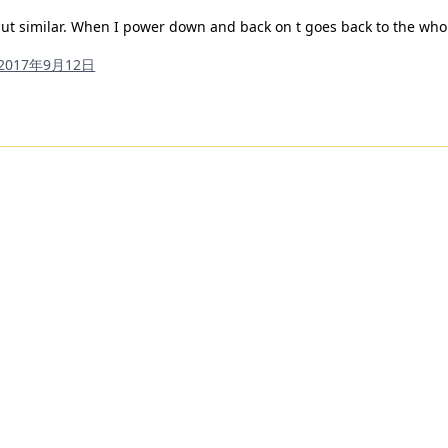
ut similar. When I power down and back on t goes back to the whol
2017年9月12日