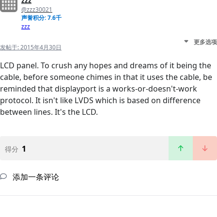
zzz
@zzz30021
声誉积分: 7.6千
zzz
更多选项
发帖于:
2015年4月30日
LCD panel. To crush any hopes and dreams of it being the
cable, before someone chimes in that it uses the cable, be
reminded that displayport is a works-or-doesn't-work
protocol. It isn't like LVDS which is based on difference
between lines. It's the LCD.
1
得分
添加一条评论