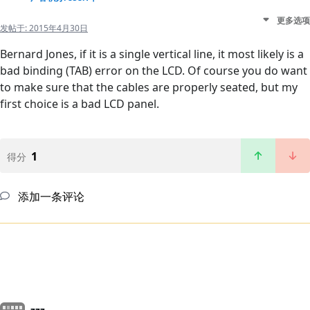
更多选项
发帖于:
2015年4月30日
Bernard Jones, if it is a single vertical line, it most likely is a
bad binding (TAB) error on the LCD. Of course you do want
to make sure that the cables are properly seated, but my
first choice is a bad LCD panel.
1
得分
添加一条评论