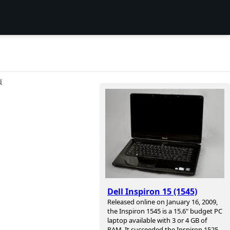
项
Dell Inspiron 15 (1545)
Released online on January 16, 2009,
the Inspiron 1545 is a 15.6" budget PC
laptop available with 3 or 4 GB of
RAM. It succeeded the Inspiron 1525.