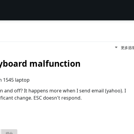
更多选
eyboard malfunction
n 1545 laptop
 on and off? It happens more when I send email (yahoo). I
ificant change. ESC doesn't respond.
得分