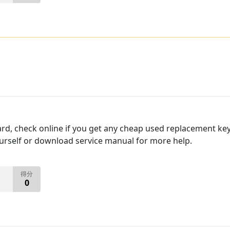
ard, check online if you get any cheap used replacement 
ourself or download service manual for more help.
得分
0