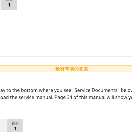
1
最有帮助的答案
 way to the bottom where you see "Service Documents" below i
load the service manual. Page 34 of this manual will show 
得分
1