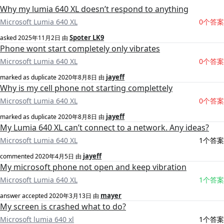
Why my lumia 640 XL doesn’t respond to anything
Microsoft Lumia 640 XL
0个答案
Spoter LK9
asked
2025年11月2日
由
Phone wont start completely only vibrates
Microsoft Lumia 640 XL
0个答案
jayeff
marked as duplicate
2020年8月8日
由
Why is my cell phone not starting complettely
Microsoft Lumia 640 XL
0个答案
jayeff
marked as duplicate
2020年8月8日
由
My Lumia 640 XL can’t connect to a network. Any ideas?
Microsoft Lumia 640 XL
1个答案
jayeff
commented
2020年4月5日
由
My microsoft phone not open and keep vibration
Microsoft Lumia 640 XL
1个答案
mayer
answer accepted
2020年3月13日
由
My screen is crashed what to do?
Microsoft lumia 640 xl
1个答案