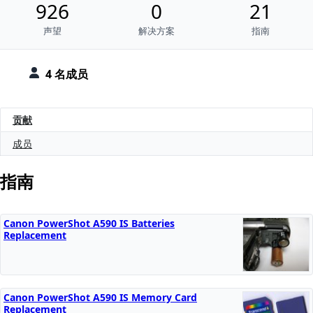
926
0
21
声望
解决方案
指南
4 名成员
贡献
成员
指南
Canon PowerShot A590 IS Batteries
Replacement
Canon PowerShot A590 IS Memory Card
Replacement