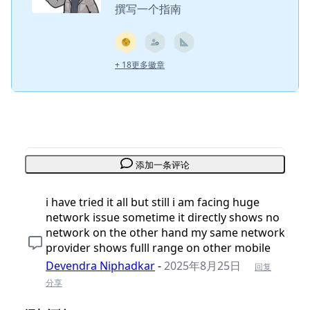
撰写一个指南
+ 18更多徽章
添加一条评论
i have tried it all but still i am facing huge
network issue sometime it directly shows no
network on the other hand my same network
provider shows fulll range on other mobile
Devendra Niphadkar
-
2025年8月25日
回复
分享