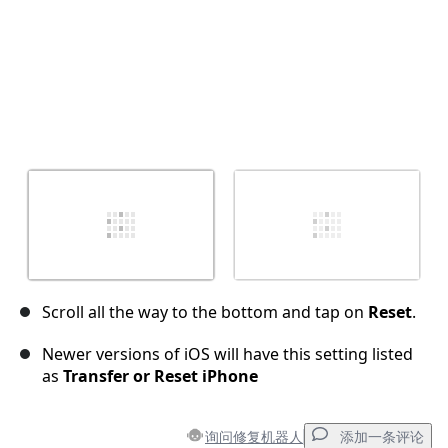
Scroll all the way to the bottom and tap on
Reset
.
Newer versions of iOS will have this setting listed
as
Transfer or Reset iPhone
询问修复机器人
添加一条评论