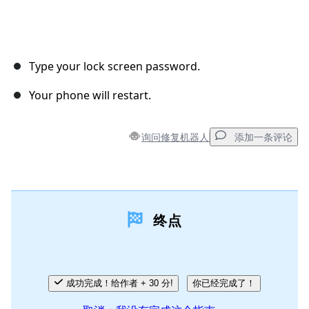
Type your lock screen password.
Your phone will restart.
询问修复机器人
添加一条评论
添加一条评论
终点
添加评论
取消
发帖评论
成功完成！给作者 + 30 分!
你已经完成了！