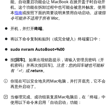
能。自动重启功能会让 MacBook 在掀开盖子时自动开
机。这个功能在拆卸过程中也可能会被意外触发。使用
本
指南
或按照下面的简要说明来禁用自动启动。
这项指
令可能并不适用于所有 Mac。
开机，并打开
终端
。
将以下命令复制粘贴到（或完全键入）终端窗口中：
sudo nvram AutoBoot=%00
按
[回车]
。如果出现钥匙提示，请输入管理员密码（开
机密码）并再次按[回车]。
注意：您的回车键也可能标
有「⏎」或
return
。
你现在可以安全地关闭Mac电脑，并打开底壳，它不会
再意外启动了。
当修理完成、成功组装复原Mac电脑后，在「终端」中
使用以下命令来启用「自动启动」功能：