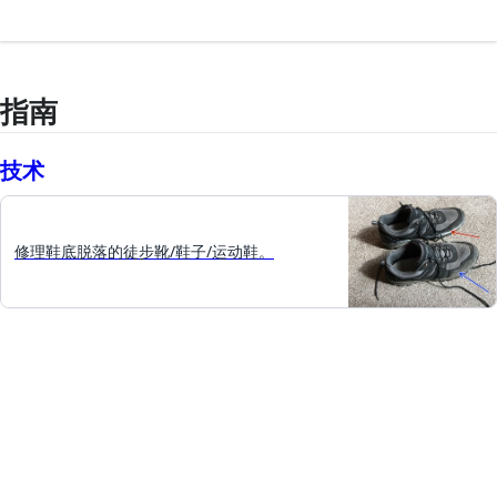
指南
技术
修理鞋底脱落的徒步靴/鞋子/运动鞋。