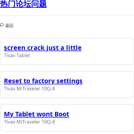
热门论坛问题
提问
screen crack just a little
Tivax Tablet
Reset to factory settings
Tivax MiTraveler 10Q-8
My Tablet wont Boot
Tivax MiTraveler 10Q-8