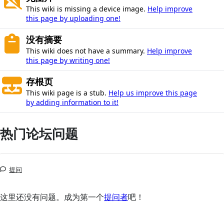
This wiki is missing a device image.
Help improve
this page by uploading one!
没有摘要
This wiki does not have a summary.
Help improve
this page by writing one!
存根页
This wiki page is a stub.
Help us improve this page
by adding information to it!
热门论坛问题
提问
这里还没有问题。成为第一个
提问者
吧！