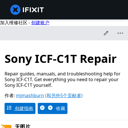
加入维修社区 -
创建账户
Sony ICF-C1T Repair
Repair guides, manuals, and troubleshooting help for
Sony ICF-C1T. Get everything you need to repair your
Sony ICF-C1T yourself.
作者:
mjmashburn
(和另外5个贡献者)
创建指南
收藏
无图片