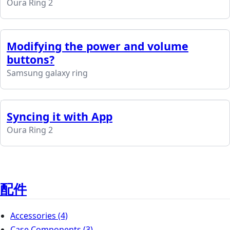
Oura Ring 2
Modifying the power and volume
buttons?
Samsung galaxy ring
Syncing it with App
Oura Ring 2
配件
Accessories
(4)
Case Components
(3)