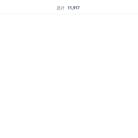
总计
11,917