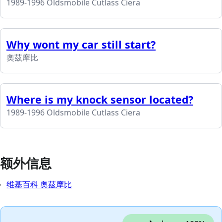
1989-1996 Oldsmobile Cutlass Ciera
Why wont my car still start?
奧茲摩比
Where is my knock sensor located?
1989-1996 Oldsmobile Cutlass Ciera
额外信息
维基百科 奧茲摩比