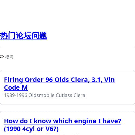
热门论坛问题
提问
Firing Order 96 Olds Ciera, 3.1, Vin
Code M
1989-1996 Oldsmobile Cutlass Ciera
How do I know which engine I have?
(1990 4cyl or V6?)