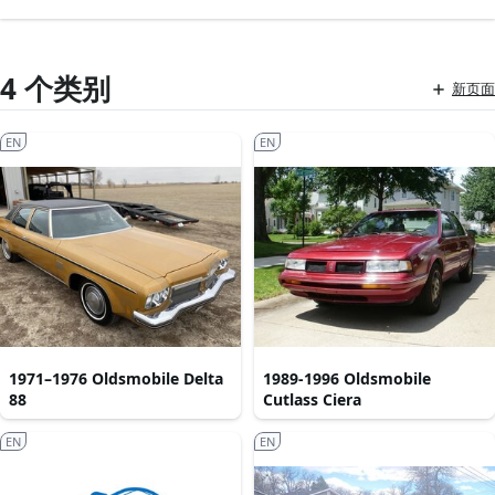
4 个类别
新页面
EN
EN
1971–1976 Oldsmobile Delta
1989-1996 Oldsmobile
88
Cutlass Ciera
EN
EN