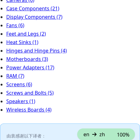
Cameras
(6)
Case Components
(21)
Display Components
(7)
Fans
(6)
Feet and Legs
(2)
Heat Sinks
(1)
Hinges and Hinge Pins
(4)
Motherboards
(3)
Power Adapters
(17)
RAM
(7)
Screens
(6)
Screws and Bolts
(5)
Speakers
(1)
Wireless Boards
(4)
en
zh
100%
由衷感谢以下译者：