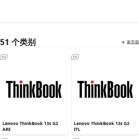
51 个类别
新页面
EN
EN
Lenovo ThinkBook 13s G2
Lenovo ThinkBook 13s G2
ARE
ITL