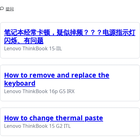
提问
笔记本经常卡顿，疑似掉频？？？电源指示灯
闪烁、有问题
Lenovo ThinkBook 15-IIL
How to remove and replace the
keyboard
Lenovo ThinkBook 16p G5 IRX
How to change thermal paste
Lenovo ThinkBook 15 G2 ITL