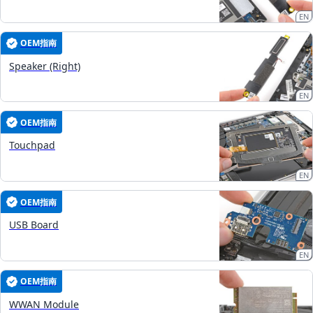
EN
OEM指南
Speaker (Right)
EN
OEM指南
Touchpad
EN
OEM指南
USB Board
EN
OEM指南
WWAN Module