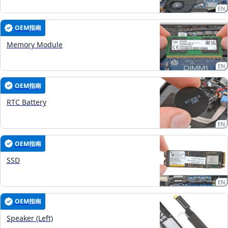
EN
OEM指南
Memory Module
EN
OEM指南
RTC Battery
EN
OEM指南
SSD
EN
OEM指南
Speaker (Left)