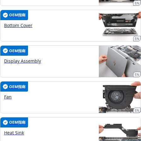
EN
OEM指南
Bottom Cover
EN
OEM指南
Display Assembly
EN
OEM指南
Fan
EN
OEM指南
Heat Sink