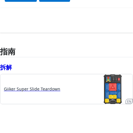
指南
拆​解
Giiker Super Slide Teardown
EN