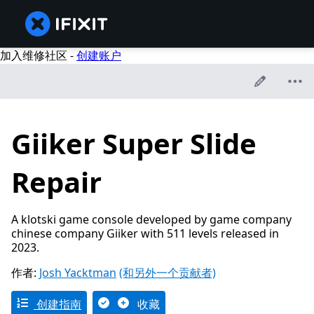
加入维修社区 -
创建账户
Giiker Super Slide
Repair
A klotski game console developed by game company
chinese company Giiker with 511 levels released in
2023.
作者:
Josh Yacktman
(和另外一个贡献者)
创建指南
收藏