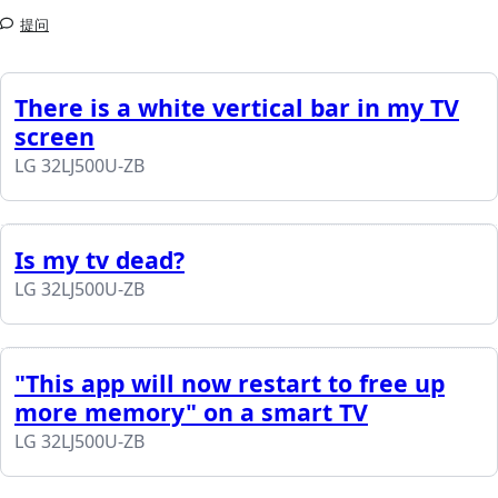
提问
There is a white vertical bar in my TV
screen
LG 32LJ500U-ZB
Is my tv dead?
LG 32LJ500U-ZB
"This app will now restart to free up
more memory" on a smart TV
LG 32LJ500U-ZB