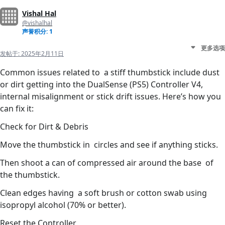
Vishal Hal
@vishalhal
声誉积分: 1
更多选项
发帖于:
2025年2月11日
Common issues related to a stiff thumbstick include dust
or dirt getting into the DualSense (PS5) Controller V4,
internal misalignment or stick drift issues. Here’s how you
can fix it:
Check for Dirt & Debris
Move the thumbstick in circles and see if anything sticks.
Then shoot a can of compressed air around the base of
the thumbstick.
Clean edges having a soft brush or cotton swab using
isopropyl alcohol (70% or better).
Reset the Controller