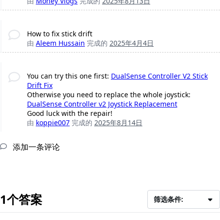
由
Money Vlogs
完成的
2025年8月13日
How to fix stick drift
由
Aleem Hussain
完成的
2025年4月4日
You can try this one first:
DualSense Controller V2 Stick
Drift Fix
Otherwise you need to replace the whole joystick:
DualSense Controller v2 Joystick Replacement
Good luck with the repair!
由
koppie007
完成的
2025年8月14日
添加一条评论
1个答案
筛选条件: