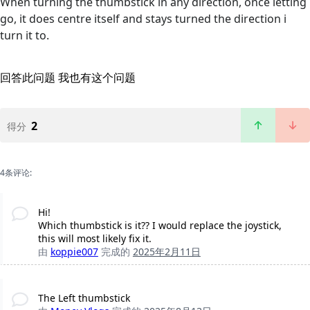
When turning the thumbstick in any direction, once letting
go, it does centre itself and stays turned the direction i
turn it to.
回答此问题
我也有这个问题
2
得分
4条评论:
Hi!
Which thumbstick is it?? I would replace the joystick,
this will most likely fix it.
由
koppie007
完成的
2025年2月11日
The Left thumbstick