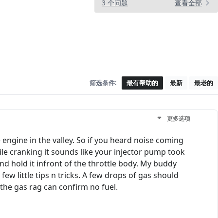
3 个问题
查看全部
筛选条件:
最有帮助的
最新
最老的
更多选项
e engine in the valley. So if you heard noise coming
e cranking it sounds like your injector pump took
 and hold it infront of the throttle body. My buddy
w little tips n tricks. A few drops of gas should
d the gas rag can confirm no fuel.