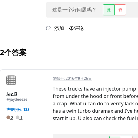
这是一个好问题吗？
是
否
添加一条评论
2个答案
发帖于:
2016年9月26日
These trucks have an injector pump th
Jay D
from under the hood or front before
@jaydeeeze
a crap. What u can do to verify lack o
声誉积分: 133
has a twin turbo duramax and I've he
2
1
start it up. U also can check the fue