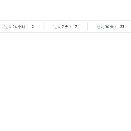
过去 24 小时：
2
过去 7 天：
7
过去 30 天：
23