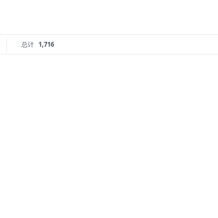
总计
1,716