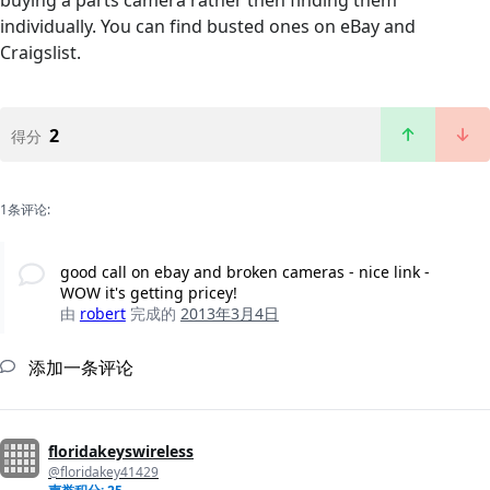
buying a parts camera rather then finding them
individually. You can find busted ones on eBay and
Craigslist.
2
得分
1条评论:
good call on ebay and broken cameras - nice link -
WOW it's getting pricey!
由
robert
完成的
2013年3月4日
添加一条评论
floridakeyswireless
@floridakey41429