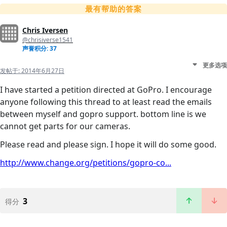
最有帮助的答案
Chris Iversen
@chrisiverse1541
声誉积分: 37
更多选项
发帖于:
2014年6月27日
I have started a petition directed at GoPro. I encourage
anyone following this thread to at least read the emails
between myself and gopro support. bottom line is we
cannot get parts for our cameras.
Please read and please sign. I hope it will do some good.
http://www.change.org/petitions/gopro-co...
3
得分