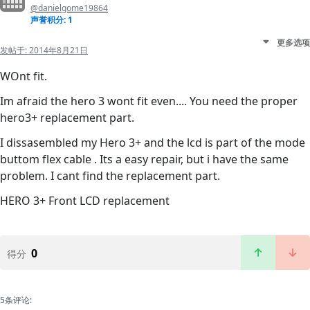
@danielgome19864
声誉积分: 1
更多选项
发帖于:
2014年8月21日
WOnt fit.
Im afraid the hero 3 wont fit even.... You need the proper
hero3+ replacement part.
I dissasembled my Hero 3+ and the lcd is part of the mode
buttom flex cable . Its a easy repair, but i have the same
problem. I cant find the replacement part.
HERO 3+ Front LCD replacement
0
得分
5条评论: