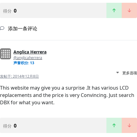
0
得分
添加一条评论
Anglica Herrera
@anglicaherrera
声誉积分: 13
更多选项
发帖于:
2014年12月8日
This website may give you a surprise .It has various LCD
replacements and the price is very Convincing. Just search
DBX for what you want.
0
得分