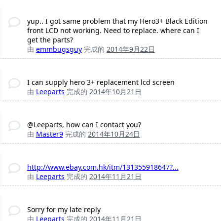
yup.. I got same problem that my Hero3+ Black Edition
front LCD not working. Need to replace. where can I
get the parts?
由
emmbugsguy
完成的
2014年9月22日
I can supply hero 3+ replacement lcd screen
由
Leeparts
完成的
2014年10月21日
@Leeparts, how can I contact you?
由
Master9
完成的
2014年10月24日
http://www.ebay.com.hk/itm/131355918647?...
由
Leeparts
完成的
2014年11月21日
Sorry for my late reply
由
Leeparts
完成的
2014年11月21日