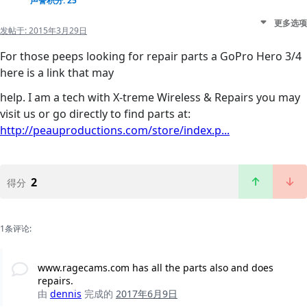
声誉积分: 25
更多选项
发帖于:
2015年3月29日
For those peeps looking for repair parts a GoPro Hero 3/4
here is a link that may
help. I am a tech with X-treme Wireless & Repairs you may
visit us or go directly to find parts at:
http://peauproductions.com/store/index.p...
2
得分
1条评论:
www.ragecams.com has all the parts also and does
repairs.
由
dennis
完成的
2017年6月9日