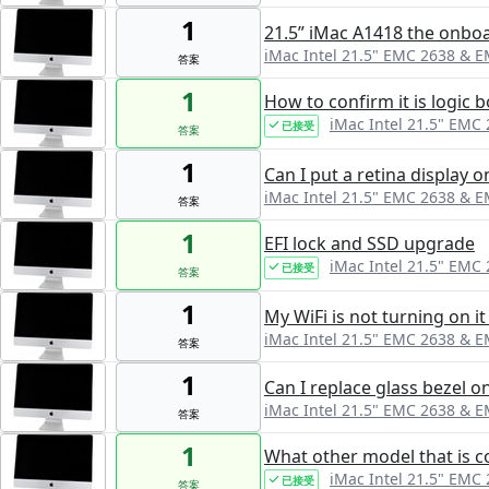
1
21.5” iMac A1418 the onboar
iMac Intel 21.5" EMC 2638 & 
答案
1
How to confirm it is logic 
iMac Intel 21.5" EMC
已接受
答案
1
Can I put a retina display 
iMac Intel 21.5" EMC 2638 & 
答案
1
EFI lock and SSD upgrade
iMac Intel 21.5" EMC
已接受
答案
1
My WiFi is not turning on it
iMac Intel 21.5" EMC 2638 & 
答案
1
Can I replace glass bezel o
iMac Intel 21.5" EMC 2638 & 
答案
1
What other model that is c
iMac Intel 21.5" EMC
已接受
答案