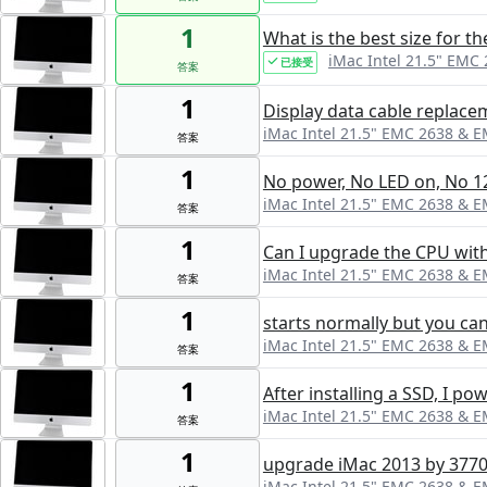
1
What is the best size for t
iMac Intel 21.5" EMC
已接受
答案
1
Display data cable replace
iMac Intel 21.5" EMC 2638 & 
答案
1
No power, No LED on, No 1
iMac Intel 21.5" EMC 2638 & 
答案
1
Can I upgrade the CPU with
iMac Intel 21.5" EMC 2638 & 
答案
1
starts normally but you can 
iMac Intel 21.5" EMC 2638 & 
答案
1
After installing a SSD, I p
iMac Intel 21.5" EMC 2638 & 
答案
1
upgrade iMac 2013 by 3770
iMac Intel 21.5" EMC 2638 & 