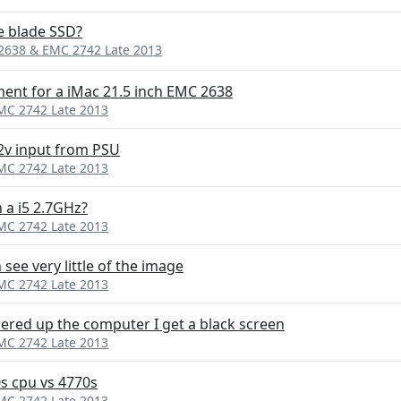
he blade SSD?
 2638 & EMC 2742 Late 2013
ment for a iMac 21.5 inch EMC 2638
EMC 2742 Late 2013
2v input from PSU
EMC 2742 Late 2013
 a i5 2.7GHz?
EMC 2742 Late 2013
see very little of the image
EMC 2742 Late 2013
owered up the computer I get a black screen
EMC 2742 Late 2013
s cpu vs 4770s
EMC 2742 Late 2013