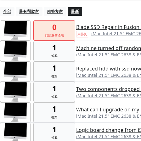
全部
最有帮助的
未答复的
最新
0
Blade SSD Repair in Fusion
iMac Intel 21.5" EMC 2
未答复
问题解答论坛
1
Machine turned off randoml
iMac Intel 21.5" EMC 2638 & 
答案
1
Replaced hdd with ssd now
iMac Intel 21.5" EMC 2638 & 
答案
1
Two components dropped fr
iMac Intel 21.5" EMC 2638 & 
答案
1
What can I upgrade on my 
iMac Intel 21.5" EMC 2638 & 
答案
1
Logic board change from i5
iMac Intel 21.5" EMC 2638 & 
答案