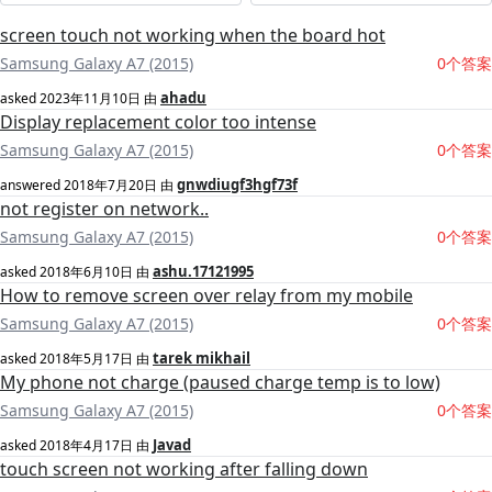
screen touch not working when the board hot
Samsung Galaxy A7 (2015)
0个答案
ahadu
asked
2023年11月10日
由
Display replacement color too intense
Samsung Galaxy A7 (2015)
0个答案
gnwdiugf3hgf73f
answered
2018年7月20日
由
not register on network..
Samsung Galaxy A7 (2015)
0个答案
ashu.17121995
asked
2018年6月10日
由
How to remove screen over relay from my mobile
Samsung Galaxy A7 (2015)
0个答案
tarek mikhail
asked
2018年5月17日
由
My phone not charge (paused charge temp is to low)
Samsung Galaxy A7 (2015)
0个答案
Javad
asked
2018年4月17日
由
touch screen not working after falling down