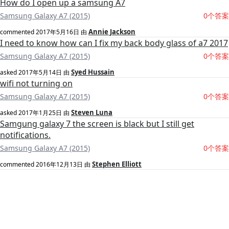
How do I open up a samsung A7
Samsung Galaxy A7 (2015)
0个答案
Annie Jackson
commented
2017年5月16日
由
I need to know how can I fix my back body glass of a7 2017
Samsung Galaxy A7 (2015)
0个答案
Syed Hussain
asked
2017年5月14日
由
wifi not turning on
Samsung Galaxy A7 (2015)
0个答案
Steven Luna
asked
2017年1月25日
由
Samgung galaxy 7 the screen is black but I still get
notifications.
Samsung Galaxy A7 (2015)
0个答案
Stephen Elliott
commented
2016年12月13日
由