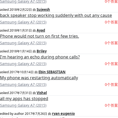
Samsung Galaxy A7 (2015)
0个答案
Sujeesh
asked
2018年2月22日
由
back speaker stop working suddenly with out any cause
Samsung Galaxy A7 (2015)
0个答案
Ayad
asked
2018年1月31日
由
Phone would not turn on first few tries.
Samsung Galaxy A7 (2015)
0个答案
Briley
asked
2018年1月14日
由
I'm hearing an echo during phone calls?
Samsung Galaxy A7 (2015)
0个答案
Ebin SEBASTIAN
asked
2017年10月14日
由
My phone was restarting automatically
Samsung Galaxy A7 (2015)
0个答案
Vishal
asked
2017年7月31日
由
all my apps has stopped
Samsung Galaxy A7 (2015)
0个答案
ryan eugenio
edited by author
2017年7月26日
由