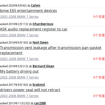
Calvin
asked
2020年4月4日
由
bmw E65 entertainment devices
2002-2008 BMW 7 Series
0个答案
ithardserious
asked
2019年2月11日
由
ASK audio replacement register to car
2002-2008 BMW 7 Series
0个答案
Neil Owen
asked
2018年9月18日
由
Transmission vent leakage after transmission pan gasket
replacement
2002-2008 BMW 7 Series
0个答案
Bernard Sloan
asked
2018年5月21日
由
My battery drying out
2002-2008 BMW 7 Series
0个答案
brakmić
asked
2017年9月18日
由
drivers power seat will not retract
2002-2008 BMW 7 Series
0个答案
car2388
asked
2015年11月23日
由