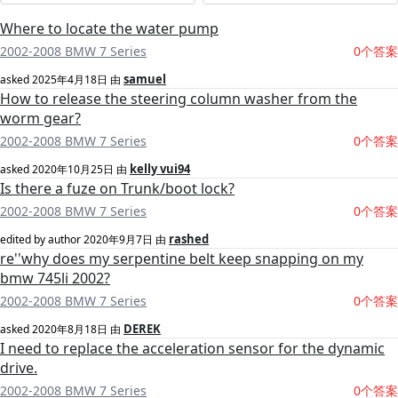
Where to locate the water pump
2002-2008 BMW 7 Series
0个答案
samuel
asked
2025年4月18日
由
How to release the steering column washer from the
worm gear?
2002-2008 BMW 7 Series
0个答案
kelly vui94
asked
2020年10月25日
由
Is there a fuze on Trunk/boot lock?
2002-2008 BMW 7 Series
0个答案
rashed
edited by author
2020年9月7日
由
re''why does my serpentine belt keep snapping on my
bmw 745li 2002?
2002-2008 BMW 7 Series
0个答案
DEREK
asked
2020年8月18日
由
I need to replace the acceleration sensor for the dynamic
drive.
2002-2008 BMW 7 Series
0个答案