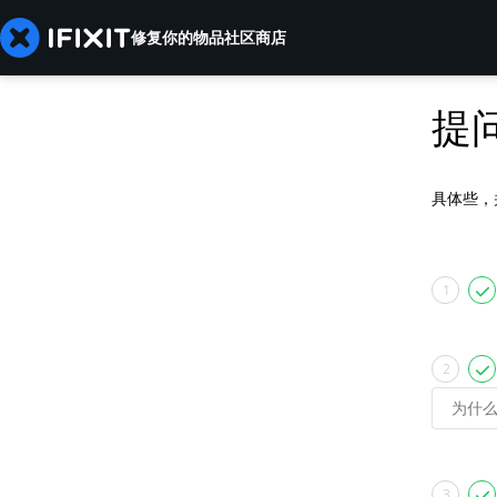
修复你的物品
社区
商店
提
具体些，
1
2
3