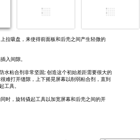
取消
发帖评论
力上拉吸盘，来使得前面板和后壳之间产生轻微的
端插入间隙。
防水粘合剂非常坚固; 创造这个初始差距需要很大的
你很难打开缝隙，上下摇晃屏幕以削弱粘合剂，直到
起工具。
的同时，旋转撬起工具以加宽屏幕和后壳之间的开