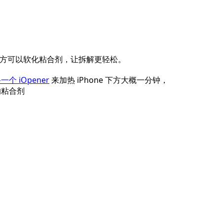
添加一条评论
 的下方可以软化粘合剂，让拆解更轻松。
一个 iOpener
来加热 iPhone 下方大概一分钟，
取消
发帖评论
的粘合剂