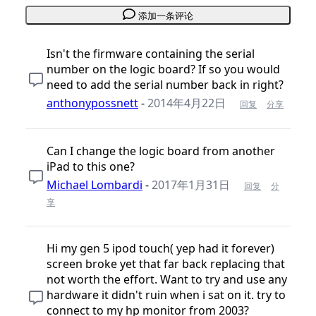
添加一条评论
Isn't the firmware containing the serial
number on the logic board? If so you would
need to add the serial number back in right?
anthonypossnett
-
2014年4月22日
回复
分享
Can I change the logic board from another
iPad to this one?
Michael Lombardi
-
2017年1月31日
回复
分
享
Hi my gen 5 ipod touch( yep had it forever)
screen broke yet that far back replacing that
not worth the effort. Want to try and use any
hardware it didn't ruin when i sat on it. try to
connect to my hp monitor from 2003?