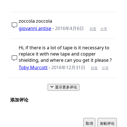
zoccola zoccola
giovanni antise
-
2016年4月6日
回复
分享
Hi, if there is a lot of tape is it necessary to
replace it with new tape and copper
shielding, and where can you get it please ?
Toby Murcott
-
2016年12月31日
回复
分享
显示更多评论
添加评论
取消
发帖评论