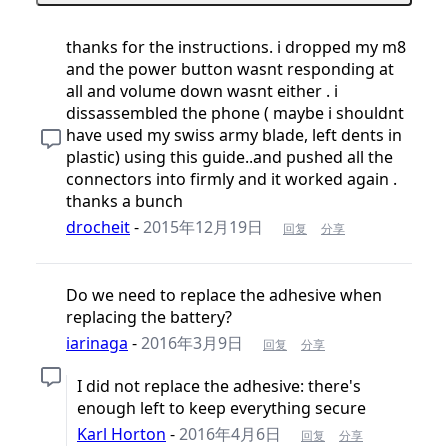
thanks for the instructions. i dropped my m8
and the power button wasnt responding at
all and volume down wasnt either . i
dissassembled the phone ( maybe i shouldnt
have used my swiss army blade, left dents in
plastic) using this guide..and pushed all the
connectors into firmly and it worked again .
thanks a bunch
drocheit
-
2015年12月19日
回复
分享
Do we need to replace the adhesive when
replacing the battery?
iarinaga
-
2016年3月9日
回复
分享
I did not replace the adhesive: there's
enough left to keep everything secure
Karl Horton
-
2016年4月6日
回复
分享