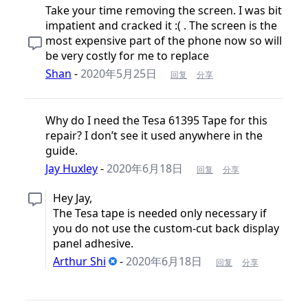
Take your time removing the screen. I was bit
impatient and cracked it :( . The screen is the
most expensive part of the phone now so will
be very costly for me to replace
Shan
-
2020年5月25日
回复
分享
Why do I need the Tesa 61395 Tape for this
repair? I don’t see it used anywhere in the
guide.
Jay Huxley
-
2020年6月18日
回复
分享
Hey Jay,
The Tesa tape is needed only necessary if
you do not use the custom-cut back display
panel adhesive.
Arthur Shi
-
2020年6月18日
回复
分享