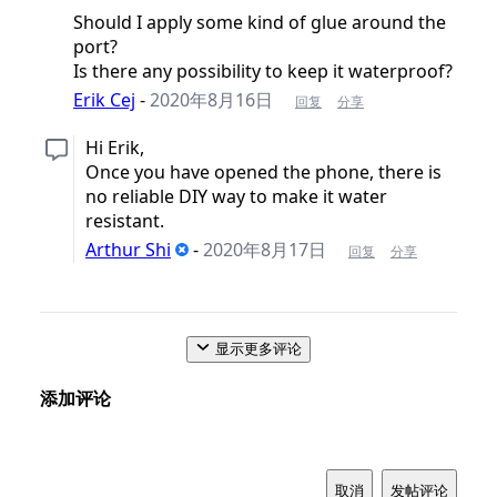
Should I apply some kind of glue around the
port?
Is there any possibility to keep it waterproof?
Erik Cej
-
2020年8月16日
回复
分享
Hi Erik,
Once you have opened the phone, there is
no reliable DIY way to make it water
resistant.
Arthur Shi
-
2020年8月17日
回复
分享
显示更多评论
添加评论
取消
发帖评论