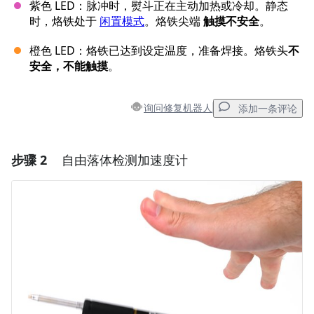
紫色 LED：脉冲时，熨斗正在主动加热或冷却。静态
时，烙铁处于
闲置模式
。烙铁尖端
触摸不安全
。
橙色 LED：烙铁已达到设定温度，准备焊接。烙铁头
不
安全，不能触摸
。
询问修复机器人
添加一条评论
步骤 2
自由落体检测加速度计
添加一条评论
添加评论
取消
发帖评论