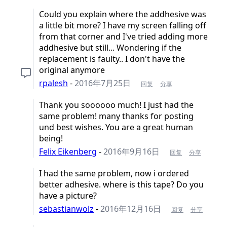
Could you explain where the addhesive was
a little bit more? I have my screen falling off
from that corner and I've tried adding more
addhesive but still... Wondering if the
replacement is faulty.. I don't have the
original anymore
rpalesh
-
2016年7月25日
回复
分享
Thank you soooooo much! I just had the
same problem! many thanks for posting
und best wishes. You are a great human
being!
Felix Eikenberg
-
2016年9月16日
回复
分享
I had the same problem, now i ordered
better adhesive. where is this tape? Do you
have a picture?
sebastianwolz
-
2016年12月16日
回复
分享