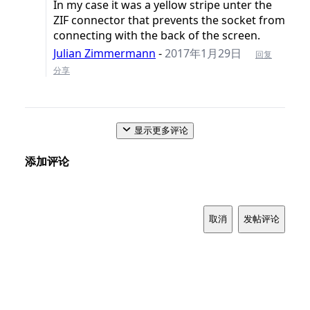
In my case it was a yellow stripe unter the
ZIF connector that prevents the socket from
connecting with the back of the screen.
Julian Zimmermann
-
2017年1月29日
回复
分享
显示更多评论
添加评论
取消
发帖评论