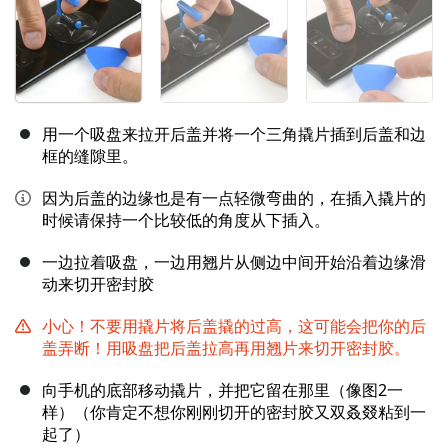
用一个吸盘来拉开后盖并将一个三角撬片插到后盖和边
框的缝隙里。
因为后盖的边缘也是有一点轻微弯曲的，在插入撬片的
时候请保持一个比较低的角度从下插入。
一边拉着吸盘，一边用翘片从侧边中间开始沿着边缘滑
动来切开密封胶
小心！不要用撬片将后盖撬的过高，这可能会把你的后
盖弄断！用吸盘把后盖拉高再用翘片来切开密封胶。
向手机的底部移动撬片，并把它留在那里（像图2一
样）（你肯定不想你刚刚切开的密封胶又双叒叕粘到一
起了）