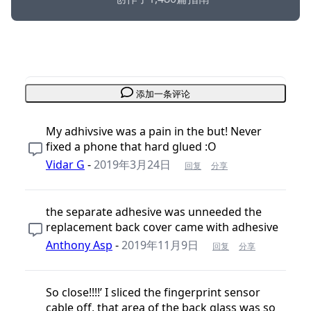
添加一条评论
My adhivsive was a pain in the but! Never
fixed a phone that hard glued :O
Vidar G
-
2019年3月24日
回复
分享
the separate adhesive was unneeded the
replacement back cover came with adhesive
Anthony Asp
-
2019年11月9日
回复
分享
So close!!!!’ I sliced the fingerprint sensor
cable off, that area of the back glass was so