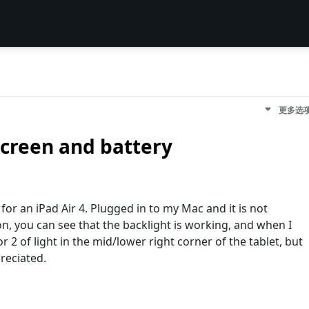
更多选
screen and battery
for an iPad Air 4. Plugged in to my Mac and it is not
on, you can see that the backlight is working, and when I
r 2 of light in the mid/lower right corner of the tablet, but
reciated.