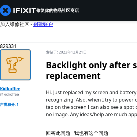
修复你的物品
社区
商店
加入维修社区 -
创建账户
829331
发帖于:
2023年12月21日
Backlight only after 
replacement
Kidkoffee
Hi. Just replaced my screen and battery 
@kidkoffee
recognizing. Also, when I try to power 
声誉积分: 1
tap on the screen I can also see a spot o
no image. Any ideas/help are much app
回答此问题
我也有这个问题