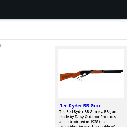
项
Red Ryder BB Gun
The Red Ryder BB Gun is a BB gun
made by Daisy Outdoor Products
and introduced in 1938 that
resembles the Winchester rifle of