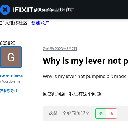
修复你的物品
社区
商店
加入维修社区 -
创建账户
805823
发帖于:
2023年8月7日
Why is my lever not 
Gord Pierre
Why is my lever not pumping air, mode
@gordpierre
声誉积分: 1
回答此问题
我也有这个问题
这是一个好问题吗？
是
否