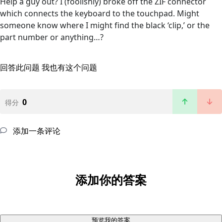
Help a guy out? I (foolishly) broke off the ZIF connector
which connects the keyboard to the touchpad. Might
someone know where I might find the black ‘clip,’ or the
part number or anything…?
回答此问题
我也有这个问题
0
得分
添加一条评论
添加你的答案
预览我的答案