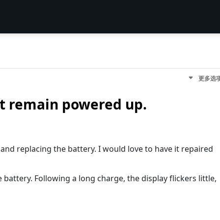
更多选
ot remain powered up.
t, and replacing the battery. I would love to have it repaired
battery. Following a long charge, the display flickers little,