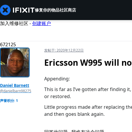
修复你的物品
社区
商店
加入维修社区 -
创建账户
672125
发帖于:
2020年12月22日
Ericsson W995 will n
Appending:
Daniel Barnett
This is far as I’ve gotten after finding i
@danielbarn98275
or restored.
声誉积分: 1
Little progress made after replacing the 
and then goes blank again.