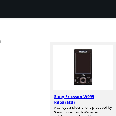
项
Sony Ericsson W995
Reparatur
A candybar slider phone produced by
Sony Ericsson with Walkman