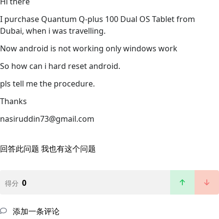
Hi there
I purchase Quantum Q-plus 100 Dual OS Tablet from
Dubai, when i was travelling.
Now android is not working only windows work
So how can i hard reset android.
pls tell me the procedure.
Thanks
nasiruddin73@gmail.com
回答此问题
我也有这个问题
0
得分
添加一条评论