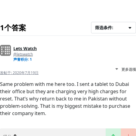
1个答案
筛选条件:
Lets Watch
@letswatch
声誉积分: 1
更多选项
发帖于:
2020年7月19日
Same problem with me here too. I sent a tablet to Dubai
their office but they are charging very high charges for
reset. That’s why return back to me in Pakistan without
problem-solving. That is my biggest mistake to purchase
their company item.