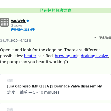
已选择的解决方案
VauWeh
@vauweh
声誉积分: 338.6千
更多选项
发帖于:
2020年6月28日
Open it and look for the clogging. There are different
possibilities:
heater
calcified,
brewing uni
t,
drainage valve
,
the pump (can you hear it working?)
指南
Jura Capresso IMPRESSA J5 Drainage Valve disassembly
难度：
简单
—
5 - 10 minutes
指南