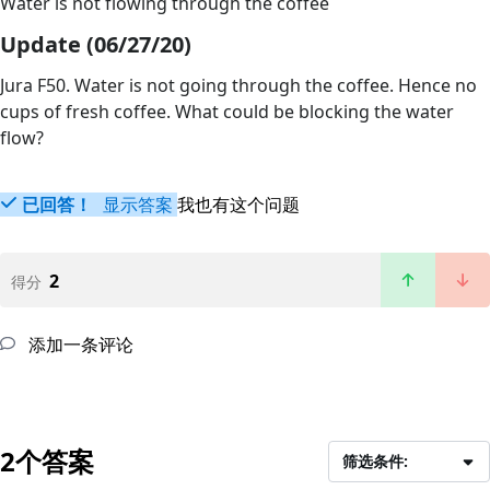
Water is not flowing through the coffee
Update (06/27/20)
Jura F50. Water is not going through the coffee. Hence no
cups of fresh coffee. What could be blocking the water
flow?
已回答！
显示答案
我也有这个问题
2
得分
添加一条评论
2个答案
筛选条件: