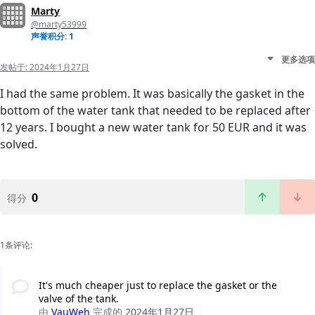
Marty
@marty53999
声誉积分: 1
更多选项
发帖于:
2024年1月27日
I had the same problem. It was basically the gasket in the
bottom of the water tank that needed to be replaced after
12 years. I bought a new water tank for 50 EUR and it was
solved.
0
得分
1条评论:
It's much cheaper just to replace the gasket or the
valve of the tank.
由
VauWeh
完成的
2024年1月27日