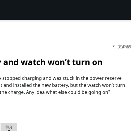
更多选
y and watch won’t turn on
 stopped charging and was stuck in the power reserve
it and installed the new battery, but the watch won’t turn
p the charge. Any idea what else could be going on?
得分