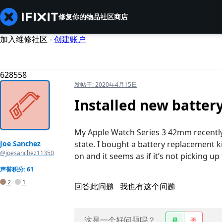
修复你的物品
社区
商店
加入维修社区 -
创建账户
628558
发帖于:
2020年4月15日
Installed new batter
My Apple Watch Series 3 42mm recently
Joe Sanchez
state. I bought a battery replacement k
@joesanchez11350
on and it seems as if it’s not picking u
声誉积分: 61
2
1
回答此问题
我也有这个问题
这是一个好问题吗？
是
否