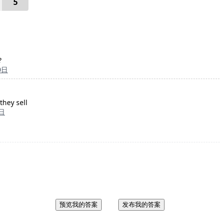
5
?
0日
they sell
0日
预览我的答案
发布我的答案