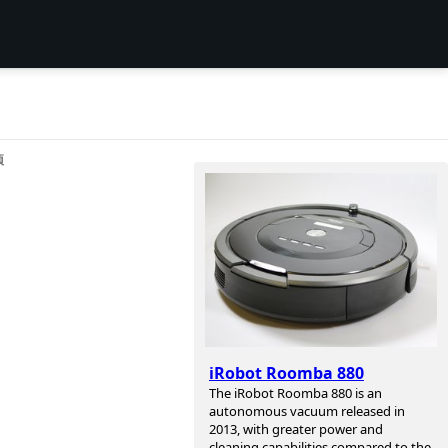
项
iRobot Roomba 880
The iRobot Roomba 880 is an
autonomous vacuum released in
2013, with greater power and
cleaning capabilities compared to the