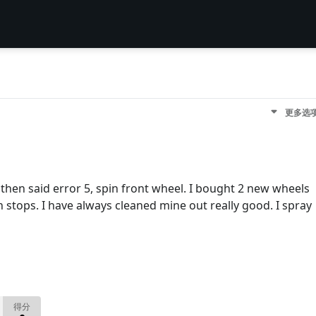
更多选
es then said error 5, spin front wheel. I bought 2 new wheels
hen stops. I have always cleaned mine out really good. I spray
得分