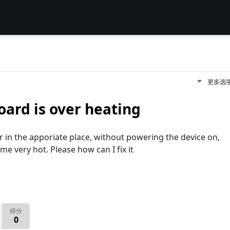
更多选
oard is over heating
r in the apporiate place, without powering the device on,
me very hot. Please how can I fix it
得分
0