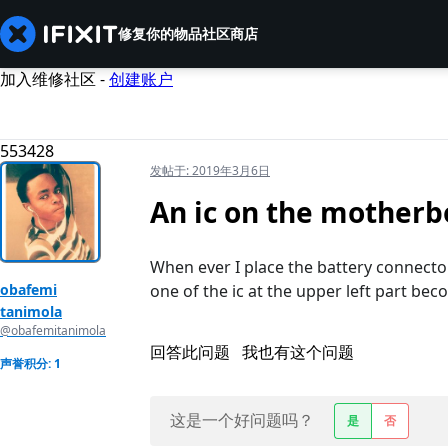
修复你的物品
社区
商店
加入维修社区 -
创建账户
553428
发帖于:
2019年3月6日
An ic on the motherb
When ever I place the battery connecto
obafemi
one of the ic at the upper left part beco
tanimola
@obafemitanimola
回答此问题
我也有这个问题
声誉积分: 1
这是一个好问题吗？
是
否