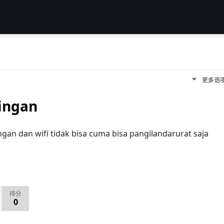
更多选
ringan
ingan dan wifi tidak bisa cuma bisa pangilandarurat saja
得分
0