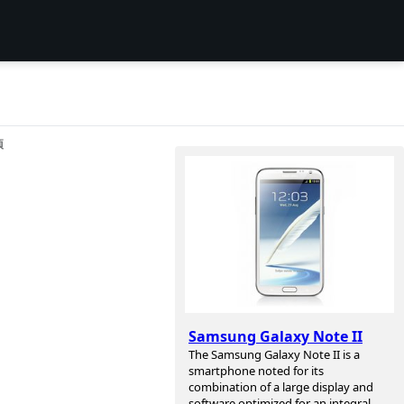
项
Samsung Galaxy Note II
The Samsung Galaxy Note II is a
smartphone noted for its
combination of a large display and
software optimized for an integral