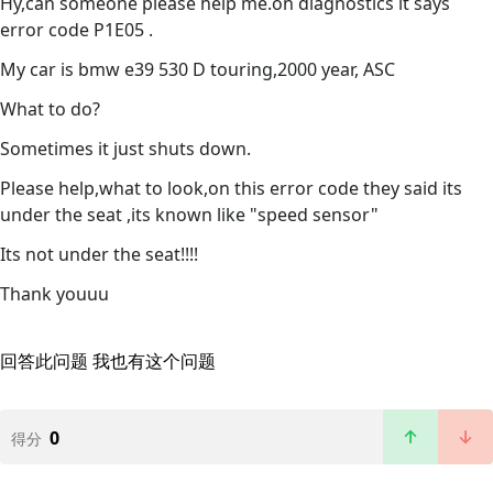
Hy,can someone please help me.on diagnostics it says
error code P1E05 .
My car is bmw e39 530 D touring,2000 year, ASC
What to do?
Sometimes it just shuts down.
Please help,what to look,on this error code they said its
under the seat ,its known like "speed sensor"
Its not under the seat!!!!
Thank youuu
回答此问题
我也有这个问题
0
得分