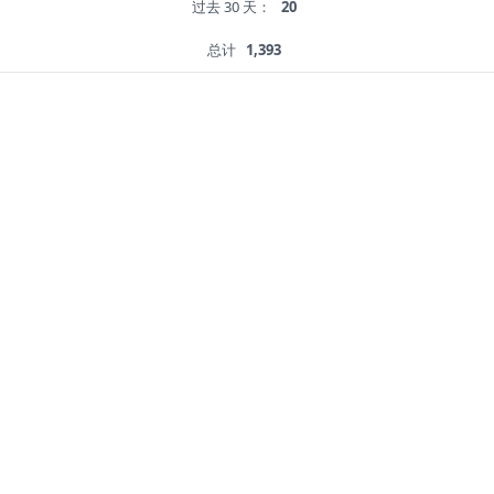
过去 30 天：
20
总计
1,393