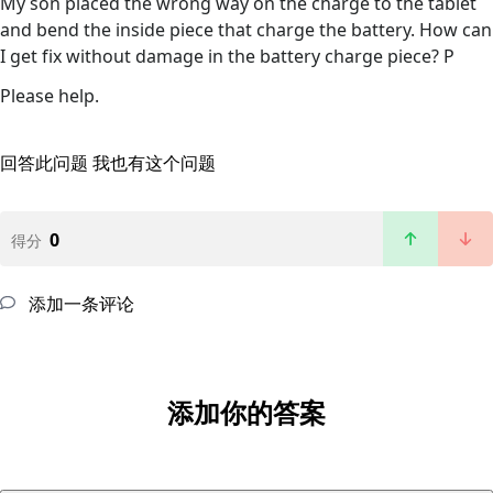
My son placed the wrong way on the charge to the tablet
and bend the inside piece that charge the battery. How can
I get fix without damage in the battery charge piece? P
Please help.
回答此问题
我也有这个问题
0
得分
添加一条评论
添加你的答案