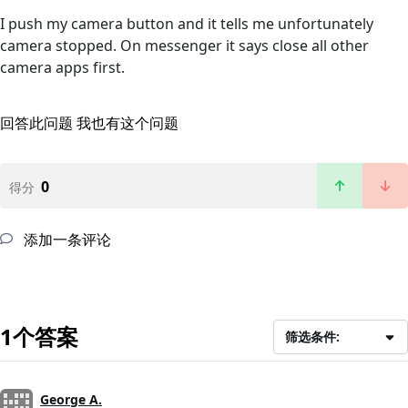
I push my camera button and it tells me unfortunately
camera stopped. On messenger it says close all other
camera apps first.
回答此问题
我也有这个问题
0
得分
添加一条评论
1个答案
筛选条件:
George A.